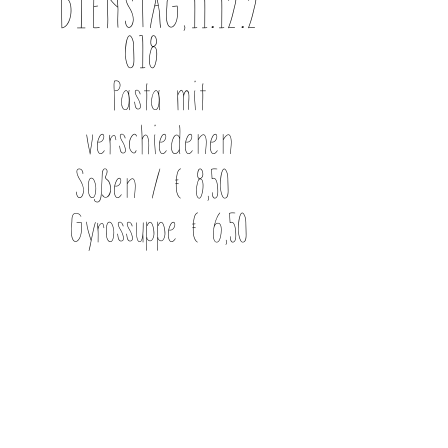
DIENSTAG,
11.12.2
018
Pasta mit
verschiedenen
Soßen
/ € 8,50
Gyrossuppe € 6,50