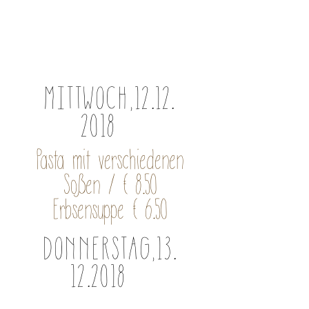
MITTWOCH,
12.12.
2018
Pasta mit verschiedenen
Soßen / € 8.50
Erbsensuppe € 6.50
DONNERSTAG,
13.
12.2018