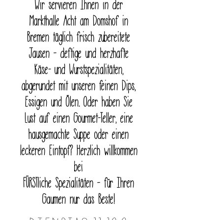
Wir servieren Ihnen in der
Markthalle Acht am Domshof in
Bremen täglich frisch zubereitete
Jausen – deftige und herzhafte
Käse- und Wurstspezialitäten,
abgerundet mit unseren feinen Dips,
Essigen und Ölen. Oder haben Sie
Lust auf einen Gourmet-Teller, eine
hausgemachte Suppe oder einen
leckeren Eintopf? Herzlich willkommen
bei
FÜRSTliche Spezialitäten – für Ihren
Gaumen nur das Beste!