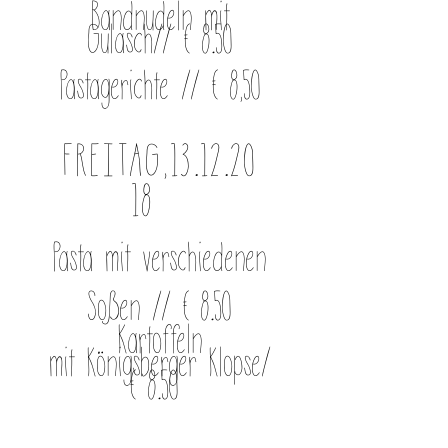
Bandnudeln mit
Gulasch// € 8.50
Pastagerichte // € 8,50
FREITAG,
13.12.20
18
Pasta mit verschiedenen
Soßen // € 8.50
Kartoffeln
mit Königsberger Klopse
/
€ 8.50